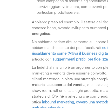
delle campagne di advertising specifiche e
servizi aggiuntivi in-store, come eventi pe
particolari prodotti/servizi.
Abbiamo preso ad esempio il settore del ri
conosce bene, avendo sviluppato numerosi
energetico
.
Ne abbiamo parlato diffusamente sul nostro blo
abbiamo anche scritto dei post focalizzati
su
riscaldamento
come
"
Attiva il business digit
articolo con
suggerimenti pratici per fidelizza
La fedeltà al marchio è un argomento comple
marketing e vendita deve esserne coinvolto. 
clienti mettendo in pista una strategia comp
materiali a supporto del vendita
, quali catalo
show-room, roll-on e cataloghi prodotto, ma
strategia di
On-line
marketing che comprenda la
ottica
inbound marketing, ovvero una metodolo