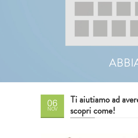
ABBI
Ti aiutiamo ad avere
06
scopri come!
NOV