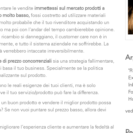
ntare le vendite
immettessi sul mercato prodotti a
o molto basso,
fossi costretto ad utilizzare materiali
 molto probabile che il tuo rivenditore acquistando un
tato ma poi con l'andar del tempo cambierebbe opinione.
di ricambio si danneggiano, il customer care non è in
mente, e tutto il sistema aziendale ne soffrirebbe. La
tà verrebbero intaccate irreversibilmente.
Ar
e di prezzo concorrenziali
sia una strategia fallimentare,
 basa il tuo business. Specialmente se la politica
"R
alizzante sul prodotto.
Ex
I
ono le reali esigenze dei tuoi clienti, ma è solo
F
 il tuo servizio/prodotto può fare la differenza.
H
e un buon prodotto e vendere il miglior prodotto possa
a? Se non vuoi puntare sul prezzo basso, allora devi
vedi
gliorare l’esperienza cliente e aumentare la fedeltà al
Po