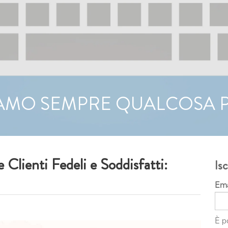
AMO SEMPRE QUALCOSA P
 Clienti Fedeli e Soddisfatti:
Isc
Ema
È p