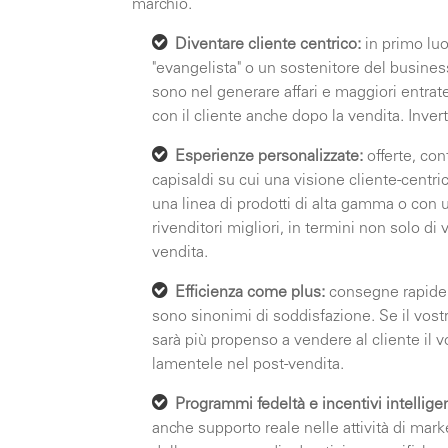
marchio.
Diventare cliente centrico:
in primo luo
"evangelista" o un sostenitore del busin
sono nel generare affari e maggiori entra
con il cliente anche dopo la vendita. Inve
Esperienze personalizzate:
offerte, con
capisaldi su cui una visione cliente-centr
una linea di prodotti di alta gamma o con un
rivenditori migliori, in termini non solo di
vendita.
Efficienza come plus:
consegne rapide, 
sono sinonimi di soddisfazione. Se il vostr
sarà più propenso a vendere al cliente il
lamentele nel post-vendita.
Programmi fedeltà e incentivi intelligen
anche supporto reale nelle attività di mar