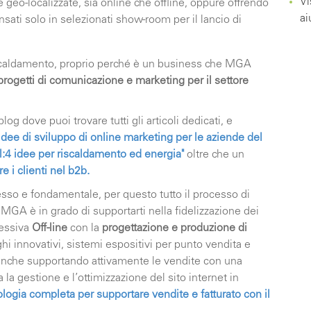
Vi
 geo-localizzate, sia online che offline, oppure offrendo
ai
nsati solo in selezionati show-room per il lancio di
scaldamento, proprio perché è un business che MGA
progetti di comunicazione e marketing per il settore
g dove puoi trovare tutti gli articoli dedicati, e
idee di sviluppo di online marketing per le aziende del
al:4 idee per riscaldamento ed energia"
oltre che un
re i clienti nel b2b
.
sso e fondamentale, per questo tutto il processo di
MGA è in grado di supportarti nella fidelizzazione dei
lessiva
Off-line
con la
progettazione e produzione di
ghi innovativi, sistemi espositivi per punto vendita e
 anche supportando attivamente le vendite con una
 gestione e l’ottimizzazione del sito internet in
gia completa per supportare vendite e fatturato con il