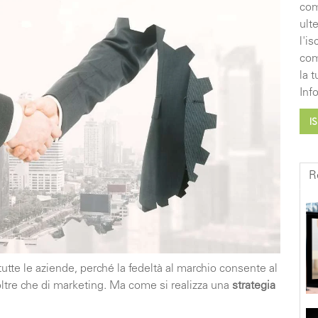
com
ult
l'i
com
la 
Inf
R
i tutte le aziende, perché la fedeltà al marchio consente al
oltre che di marketing. Ma come si realizza una
strategia