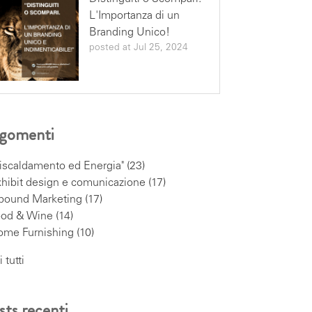
L'Importanza di un
Branding Unico!
posted at
Jul 25, 2024
gomenti
iscaldamento ed Energia"
(23)
hibit design e comunicazione
(17)
nbound Marketing
(17)
ood & Wine
(14)
ome Furnishing
(10)
 tutti
sts recenti