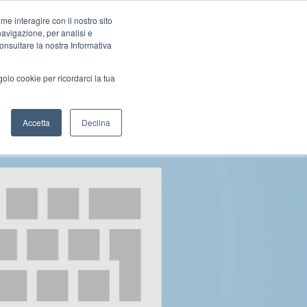
e interagire con il nostro sito
FFLINE
PORTFOLIO
BLOG
CONTATTI
navigazione, per analisi e
consultare la nostra Informativa
golo cookie per ricordarci la tua
Accetta
Declina