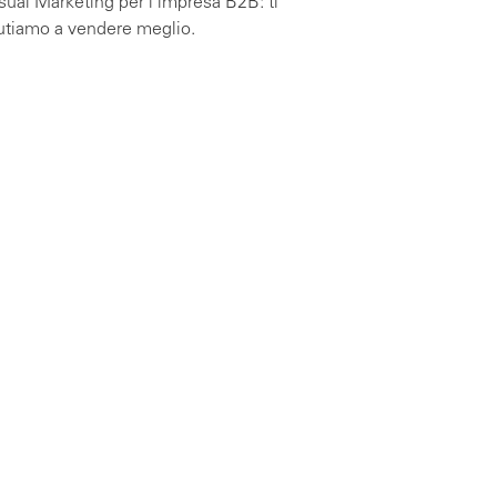
sual Marketing per l’impresa B2B: ti
utiamo a vendere meglio.