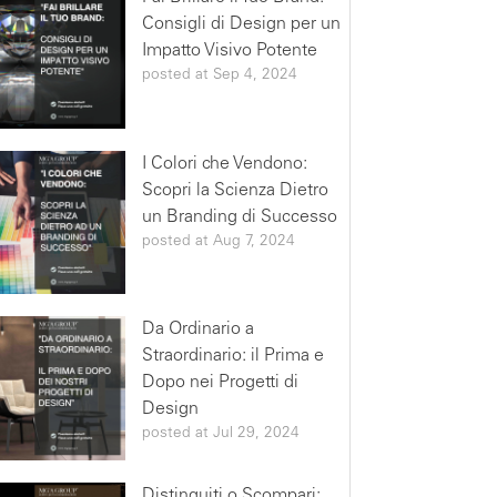
Consigli di Design per un
Impatto Visivo Potente
posted at
Sep 4, 2024
I Colori che Vendono:
Scopri la Scienza Dietro
un Branding di Successo
posted at
Aug 7, 2024
Da Ordinario a
Straordinario: il Prima e
Dopo nei Progetti di
Design
posted at
Jul 29, 2024
Distinguiti o Scompari: