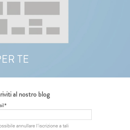
ER TE
riviti al nostro blog
il
*
ossibile annullare l'iscrizione a tali