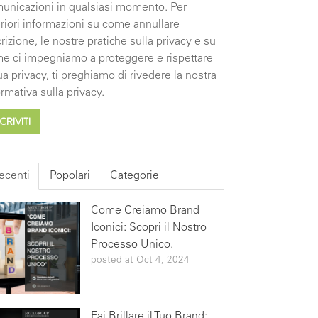
unicazioni in qualsiasi momento. Per
eriori informazioni su come annullare
scrizione, le nostre pratiche sulla privacy e su
e ci impegniamo a proteggere e rispettare
tua privacy, ti preghiamo di rivedere la nostra
ormativa sulla privacy.
ecenti
Popolari
Categorie
Come Creiamo Brand
Iconici: Scopri il Nostro
Processo Unico.
posted at
Oct 4, 2024
Fai Brillare il Tuo Brand: