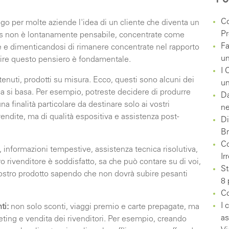
Co
go per molte aziende l'idea di un cliente che diventa un
Pr
ess non è lontanamente pensabile, concentrate come
Fa
te e dimenticandosi di rimanere concentrate nel rapporto
un
rtire questo pensiero è fondamentale.
I 
tenuti, prodotti su misura. Ecco, questi sono alcuni dei
un
ica si basa. Per esempio, potreste decidere di produrre
Da
a finalità particolare da destinare solo ai vostri
ne
 vendite, ma di qualità espositiva e assistenza post-
Di
Br
Co
informazioni tempestive, assistenza tecnica risolutiva,
Ir
o rivenditore è soddisfatto, sa che può contare su di voi,
St
 vostro prodotto sapendo che non dovrà subire pesanti
8 
Co
I 
ti:
non solo sconti, viaggi premio e carte prepagate, ma
as
keting e vendita dei rivenditori. Per esempio, creando