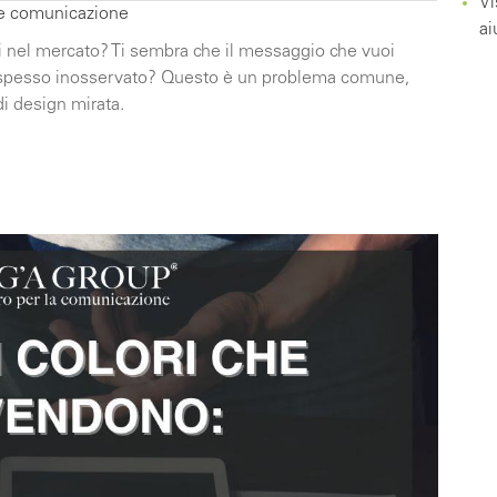
Vi
 e comunicazione
ai
si nel mercato? Ti sembra che il messaggio che vuoi
do spesso inosservato? Questo è un problema comune,
i design mirata.