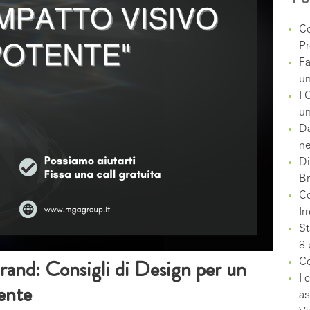
Co
Pr
Fa
un
I 
un
Da
ne
Di
Br
Co
Ir
St
8 
 Brand: Consigli di Design per un
Co
I 
ente
as