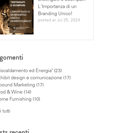
L'Importanza di un
Branding Unico!
posted at
Jul 25, 2024
gomenti
iscaldamento ed Energia"
(23)
hibit design e comunicazione
(17)
nbound Marketing
(17)
ood & Wine
(14)
ome Furnishing
(10)
 tutti
sts recenti