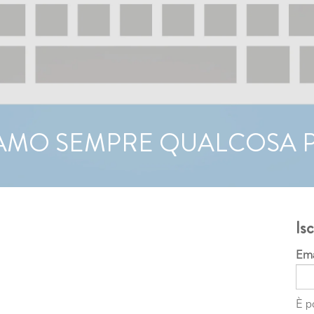
AMO SEMPRE QUALCOSA P
Isc
Ema
È p