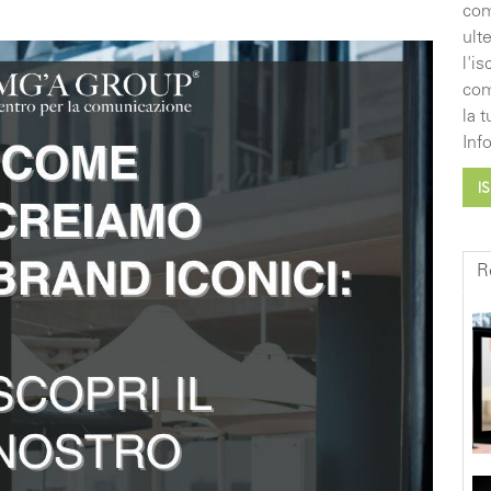
com
ult
l'i
com
la 
Inf
R