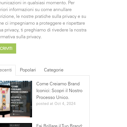
unicazioni in qualsiasi momento. Per
eriori informazioni su come annullare
scrizione, le nostre pratiche sulla privacy e su
e ci impegniamo a proteggere e rispettare
tua privacy, ti preghiamo di rivedere la nostra
ormativa sulla privacy.
ecenti
Popolari
Categorie
Come Creiamo Brand
Iconici: Scopri il Nostro
Processo Unico.
posted at
Oct 4, 2024
Fai Brillare il Tuo Brand: