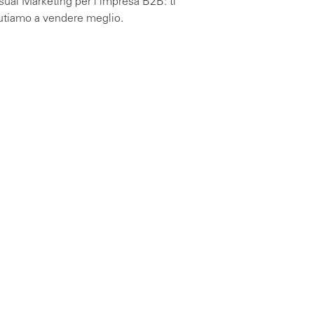
sual Marketing per l’impresa B2B: ti
utiamo a vendere meglio.