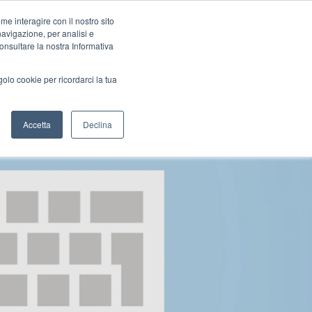
e interagire con il nostro sito
FFLINE
PORTFOLIO
BLOG
CONTATTI
navigazione, per analisi e
consultare la nostra Informativa
golo cookie per ricordarci la tua
Accetta
Declina