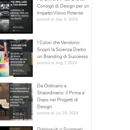
Consigli di Design per un
Impatto Visivo Potente
posted at
Sep 4, 2024
I Colori che Vendono:
Scopri la Scienza Dietro
un Branding di Successo
posted at
Aug 7, 2024
Da Ordinario a
Straordinario: il Prima e
Dopo nei Progetti di
Design
posted at
Jul 29, 2024
Distinguiti o Scompari: