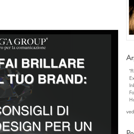
Ar
"R
Ex
I
F
H
vedi
Po