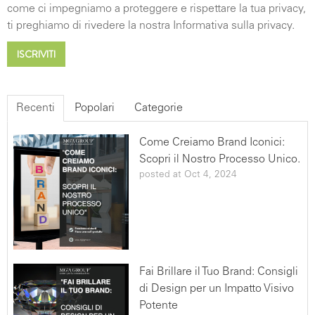
diritto di chiedere la cancellazione, la trasformazione in
come ci impegniamo a proteggere e rispettare la tua privacy,
forma anonima o il blocco dei dati trattati in violazione
ti preghiamo di rivedere la nostra Informativa sulla privacy.
di legge, nonché di opporsi in ogni caso, per motivi
legittimi, al loro trattamento. Le richieste vanno rivolte
ad MGA Group- Via Ca' Nova Zampieri 4- 37137 San
Giovanni Lupatoto (VR)- ITALIA mail: info@mgagroup.it
ad eccezione di soggetti ai quali la comunicazione
Recenti
Popolari
Categorie
stessa sia dovuta in adempimento ad obblighi previsti
dalla Legge. SERVIZI HubSpot Questo tipo di servizi
Come Creiamo Brand Iconici:
permettono al Titolare di costruire profili utente
Scopri il Nostro Processo Unico.
partendo da un indirizzo email, il nome o qualunque
posted at
Oct 4, 2024
altra informazione che l'Utente fornisce a questa
Applicazione, così come di tracciare le attività
dell'Utente tramite funzionalità statistiche. Questi Dati
Personali potrebbero inoltre venire incrociati con
informazioni sull'Utente disponibili pubblicamente
(come i profili sui social network) ed usati per costruire
Fai Brillare il Tuo Brand: Consigli
profili privati che il Titolare può visualizzare ed utilizzare
di Design per un Impatto Visivo
per migliorare questa Applicazione.Alcuni di questi
Potente