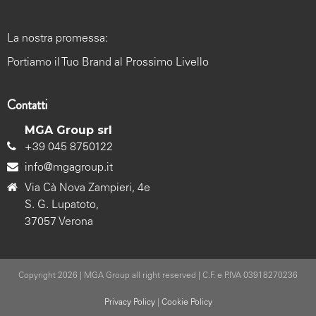
La nostra promessa:
Portiamo il Tuo Brand al Prossimo Livello
Contatti
MGA Group srl
+39 045 8750122
info@mgagroup.it
Via Cà Nova Zampieri, 4e
S. G. Lupatoto,
37057 Verona
Copyright 2026 | MGA Group all right reserved | C.F. e P.IVA 03918270236
Privacy Policy
|
Cookie Policy