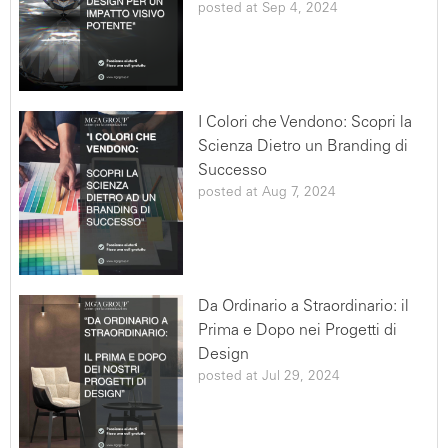
servizi potrebbero inoltre permettere l'invio
posted at
Sep 4, 2024
programmato di messaggi all'Utente, come email
basate su azioni specifiche compiute su questa
Applicazione. Per maggiori informazioni si rimanda alla
versione estesa della nostra politica Privacy e Cookies
I Colori che Vendono: Scopri la
Scienza Dietro un Branding di
Successo
posted at
Aug 7, 2024
Da Ordinario a Straordinario: il
Prima e Dopo nei Progetti di
Design
posted at
Jul 29, 2024