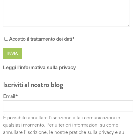
Accetto il trattamento dei dati
*
Leggi l'informativa sulla privacy
DIRITTI DEGLI INTERESSATI I soggetti cui si
Iscriviti al nostro blog
riferiscono i dati personali hanno il diritto in qualunque
momento di ottenere la conferma dell'esistenza o
Email
*
meno dei medesimi dati e di conoscerne il contenuto e
l'origine, verificarne l'esattezza o chiederne
l'integrazione o l'aggiornamento, oppure la rettifica (art.
È possibile annullare l'iscrizione a tali comunicazioni in
7 del d.lgs. n. 196/2003) e successivo (art. 7 EU RGDP
qualsiasi momento. Per ulteriori informazioni su come
679/2016).. Ai sensi del medesimo articolo si ha il
annullare l'iscrizione, le nostre pratiche sulla privacy e su