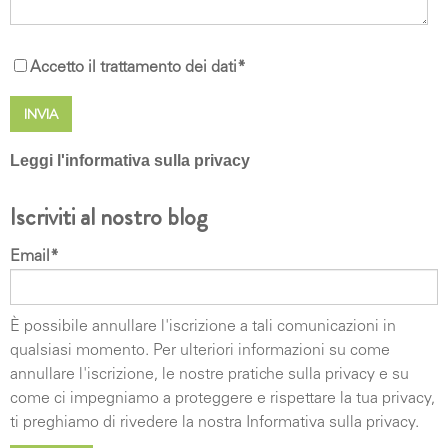
Accetto il trattamento dei dati
*
Leggi l'informativa sulla privacy
DIRITTI DEGLI INTERESSATI I soggetti cui si
Iscriviti al nostro blog
riferiscono i dati personali hanno il diritto in qualunque
momento di ottenere la conferma dell'esistenza o
Email
*
meno dei medesimi dati e di conoscerne il contenuto e
l'origine, verificarne l'esattezza o chiederne
l'integrazione o l'aggiornamento, oppure la rettifica (art.
È possibile annullare l'iscrizione a tali comunicazioni in
7 del d.lgs. n. 196/2003) e successivo (art. 7 EU RGDP
qualsiasi momento. Per ulteriori informazioni su come
679/2016).. Ai sensi del medesimo articolo si ha il
annullare l'iscrizione, le nostre pratiche sulla privacy e su
diritto di chiedere la cancellazione, la trasformazione in
come ci impegniamo a proteggere e rispettare la tua privacy,
forma anonima o il blocco dei dati trattati in violazione
ti preghiamo di rivedere la nostra Informativa sulla privacy.
di legge, nonché di opporsi in ogni caso, per motivi