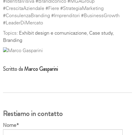
#IdentitàVisiva #BrandIconico #MGAGroup
#CrescitaAziendale #Fiere #StrategiaMarketing
#ConsulenzaBranding #Imprenditori #BusinessGrowth
#LeaderDiMercato
Topics:
Exhibit design e comunicazione
,
Case study
,
Branding
Scritto da
Marco Gasparini
Restiamo in contatto
Nome
*