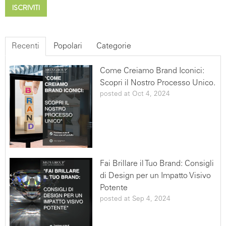
legittimi, al loro trattamento. Le richieste vanno rivolte
ad MGA Group- Via Ca' Nova Zampieri 4- 37137 San
Giovanni Lupatoto (VR)- ITALIA mail: info@mgagroup.it
ad eccezione di soggetti ai quali la comunicazione
Recenti
Popolari
Categorie
stessa sia dovuta in adempimento ad obblighi previsti
dalla Legge. SERVIZI HubSpot Questo tipo di servizi
Come Creiamo Brand Iconici:
permettono al Titolare di costruire profili utente
Scopri il Nostro Processo Unico.
partendo da un indirizzo email, il nome o qualunque
posted at
Oct 4, 2024
altra informazione che l'Utente fornisce a questa
Applicazione, così come di tracciare le attività
dell'Utente tramite funzionalità statistiche. Questi Dati
Personali potrebbero inoltre venire incrociati con
informazioni sull'Utente disponibili pubblicamente
(come i profili sui social network) ed usati per costruire
Fai Brillare il Tuo Brand: Consigli
profili privati che il Titolare può visualizzare ed utilizzare
di Design per un Impatto Visivo
per migliorare questa Applicazione.Alcuni di questi
Potente
servizi potrebbero inoltre permettere l'invio
posted at
Sep 4, 2024
programmato di messaggi all'Utente, come email
basate su azioni specifiche compiute su questa