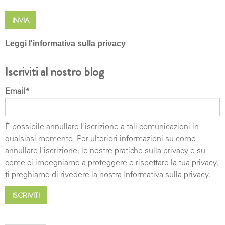
Leggi l'informativa sulla privacy
DIRITTI DEGLI INTERESSATI I soggetti cui si
Iscriviti al nostro blog
riferiscono i dati personali hanno il diritto in qualunque
momento di ottenere la conferma dell'esistenza o
Email
*
meno dei medesimi dati e di conoscerne il contenuto e
l'origine, verificarne l'esattezza o chiederne
l'integrazione o l'aggiornamento, oppure la rettifica (art.
È possibile annullare l'iscrizione a tali comunicazioni in
7 del d.lgs. n. 196/2003) e successivo (art. 7 EU RGDP
qualsiasi momento. Per ulteriori informazioni su come
679/2016).. Ai sensi del medesimo articolo si ha il
annullare l'iscrizione, le nostre pratiche sulla privacy e su
diritto di chiedere la cancellazione, la trasformazione in
come ci impegniamo a proteggere e rispettare la tua privacy,
forma anonima o il blocco dei dati trattati in violazione
ti preghiamo di rivedere la nostra Informativa sulla privacy.
di legge, nonché di opporsi in ogni caso, per motivi
legittimi, al loro trattamento. Le richieste vanno rivolte
ad MGA Group- Via Ca' Nova Zampieri 4- 37137 San
Giovanni Lupatoto (VR)- ITALIA mail: info@mgagroup.it