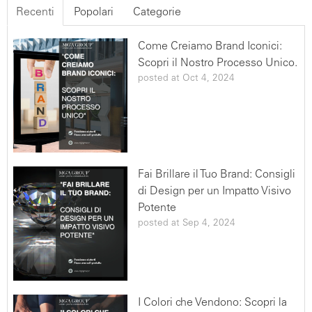
ad eccezione di soggetti ai quali la comunicazione
Recenti
Popolari
Categorie
stessa sia dovuta in adempimento ad obblighi previsti
dalla Legge. SERVIZI HubSpot Questo tipo di servizi
Come Creiamo Brand Iconici:
permettono al Titolare di costruire profili utente
Scopri il Nostro Processo Unico.
partendo da un indirizzo email, il nome o qualunque
posted at
Oct 4, 2024
altra informazione che l'Utente fornisce a questa
Applicazione, così come di tracciare le attività
dell'Utente tramite funzionalità statistiche. Questi Dati
Personali potrebbero inoltre venire incrociati con
informazioni sull'Utente disponibili pubblicamente
(come i profili sui social network) ed usati per costruire
Fai Brillare il Tuo Brand: Consigli
profili privati che il Titolare può visualizzare ed utilizzare
di Design per un Impatto Visivo
per migliorare questa Applicazione.Alcuni di questi
Potente
servizi potrebbero inoltre permettere l'invio
posted at
Sep 4, 2024
programmato di messaggi all'Utente, come email
basate su azioni specifiche compiute su questa
Applicazione. Per maggiori informazioni si rimanda alla
versione estesa della nostra politica Privacy e Cookies
I Colori che Vendono: Scopri la