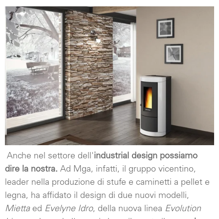
Anche nel settore dell'
industrial design possiamo
dire la nostra.
Ad Mga, infatti, il gruppo vicentino,
leader nella produzione di stufe e caminetti a pellet e
legna, ha affidato il design di due nuovi modelli,
Mietta
ed
Evelyne Idro
, della nuova linea
Evolution