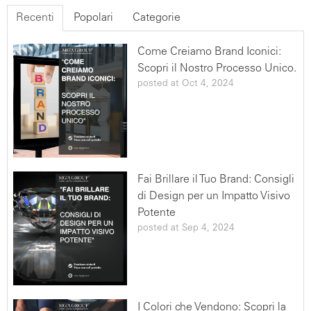
ad eccezione di soggetti ai quali la comunicazione
Recenti
Popolari
Categorie
stessa sia dovuta in adempimento ad obblighi previsti
dalla Legge. SERVIZI HubSpot Questo tipo di servizi
Come Creiamo Brand Iconici:
permettono al Titolare di costruire profili utente
Scopri il Nostro Processo Unico.
partendo da un indirizzo email, il nome o qualunque
posted at
Oct 4, 2024
altra informazione che l'Utente fornisce a questa
Applicazione, così come di tracciare le attività
dell'Utente tramite funzionalità statistiche. Questi Dati
Personali potrebbero inoltre venire incrociati con
informazioni sull'Utente disponibili pubblicamente
(come i profili sui social network) ed usati per costruire
Fai Brillare il Tuo Brand: Consigli
profili privati che il Titolare può visualizzare ed utilizzare
di Design per un Impatto Visivo
per migliorare questa Applicazione.Alcuni di questi
Potente
servizi potrebbero inoltre permettere l'invio
posted at
Sep 4, 2024
programmato di messaggi all'Utente, come email
basate su azioni specifiche compiute su questa
Applicazione. Per maggiori informazioni si rimanda alla
versione estesa della nostra politica Privacy e Cookies
I Colori che Vendono: Scopri la