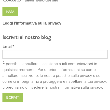
Accetto il trattamento dei dati
*
Leggi l'informativa sulla privacy
DIRITTI DEGLI INTERESSATI I soggetti cui si
Iscriviti al nostro blog
riferiscono i dati personali hanno il diritto in qualunque
momento di ottenere la conferma dell'esistenza o
Email
*
meno dei medesimi dati e di conoscerne il contenuto e
l'origine, verificarne l'esattezza o chiederne
l'integrazione o l'aggiornamento, oppure la rettifica (art.
È possibile annullare l'iscrizione a tali comunicazioni in
7 del d.lgs. n. 196/2003) e successivo (art. 7 EU RGDP
qualsiasi momento. Per ulteriori informazioni su come
679/2016).. Ai sensi del medesimo articolo si ha il
annullare l'iscrizione, le nostre pratiche sulla privacy e su
diritto di chiedere la cancellazione, la trasformazione in
come ci impegniamo a proteggere e rispettare la tua privacy,
forma anonima o il blocco dei dati trattati in violazione
ti preghiamo di rivedere la nostra Informativa sulla privacy.
di legge, nonché di opporsi in ogni caso, per motivi
legittimi, al loro trattamento. Le richieste vanno rivolte
ad MGA Group- Via Ca' Nova Zampieri 4- 37137 San
Giovanni Lupatoto (VR)- ITALIA mail: info@mgagroup.it